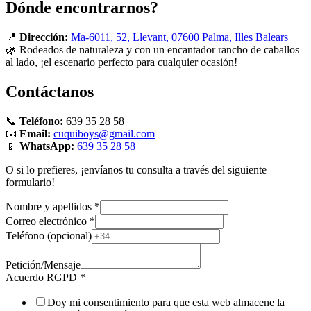
Dónde encontrarnos?
📍
Dirección:
Ma-6011, 52, Llevant, 07600 Palma, Illes Balears
🌿 Rodeados de naturaleza y con un encantador rancho de caballos
al lado, ¡el escenario perfecto para cualquier ocasión!
Contáctanos
📞
Teléfono:
639 35 28 58
📧
Email:
cuquiboys@gmail.com
📱
WhatsApp:
639 35 28 58
O si lo prefieres, ¡envíanos tu consulta a través del siguiente
formulario!
Nombre y apellidos
*
Acuerdo
Correo electrónico
*
Correo
Teléfono (opcional)
(opcional)
Petición/Mensaje
Acuerdo RGPD
*
Doy mi consentimiento para que esta web almacene la